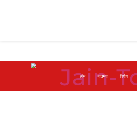
होम
बातम्या
विशेष