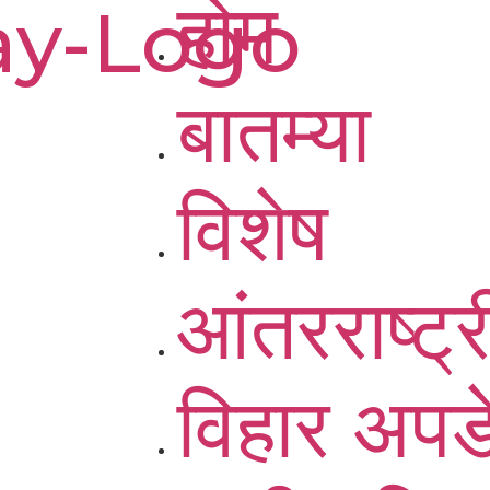
होम
बातम्या
विशेष
आंतरराष्ट्
विहार अपड