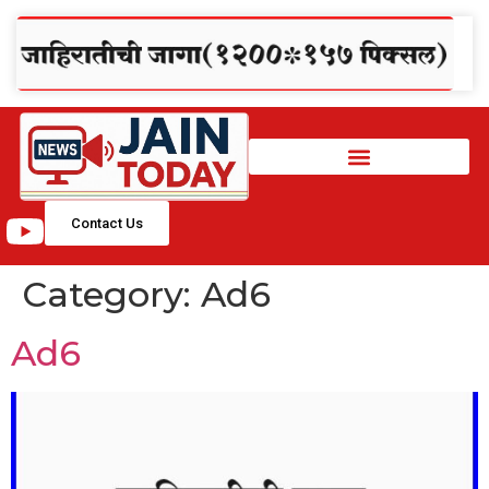
Contact Us
Category:
Ad6
Ad6