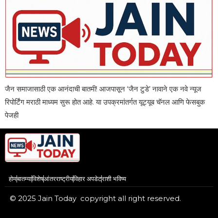
जैन समाजासाठी एक आनंदाची बातमी! आजपासून ‘जैन टुडे’ नावाने एक नवे न्यूज
रिपोर्टिंग मराठी माध्यम सुरू होत आहे. या उपक्रमांतर्गत यूट्यूब चॅनल आणि फेसबुक
पेजही
होम
बातम्या
विशेष
आंतरराष्ट्रीय
विहार अपडेट
राशी भविष्य
© 2025 Jain Today copyright all right reserved.