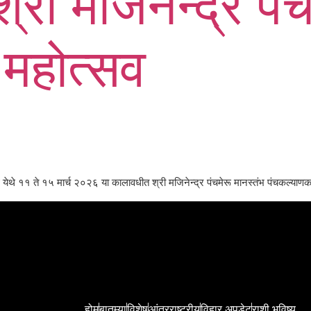
श्री मजिनेन्द्र पं
महोत्सव
थ येथे ११ ते १५ मार्च २०२६ या कालावधीत श्री मजिनेन्द्र पंचमेरू मानस्तंभ पंचकल्याण
होम
बातम्या
विशेष
आंतरराष्ट्रीय
विहार अपडेट
राशी भविष्य