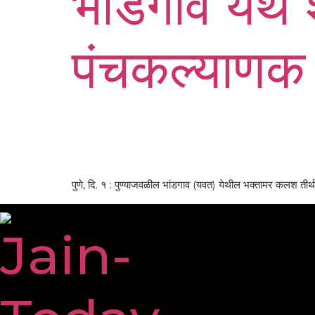
भांडगाव येथे 
पंचकल्याणक 
पुणे, दि. १ : पुण्याजवळील भांडगाव (यवत) येथील भक्तामर कलश तीर्