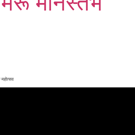
चमेरू मानस्तंभ
क महोत्सव