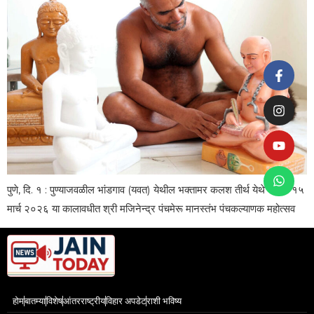
पुणे, दि. १ : पुण्याजवळील भांडगाव (यवत) येथील भक्तामर कलश तीर्थ येथे ११ ते १५
मार्च २०२६ या कालावधीत श्री मजिनेन्द्र पंचमेरू मानस्तंभ पंचकल्याणक महोत्सव
होम
बातम्या
विशेष
आंतरराष्ट्रीय
विहार अपडेट
राशी भविष्य