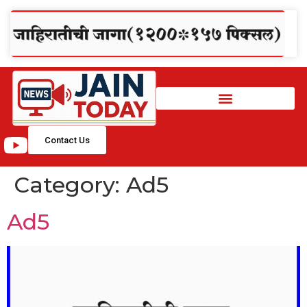
Contact Us
Category:
Ad5
Ad5