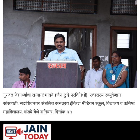
गुणवंत विद्यार्थ्यांचा सन्मान! मांडवे (जैन टुडे प्रतिनिधी): रत्नत्रय एज्युकेशन
सोसायटी, सदाशिवनगर संचलित रत्नत्रय इंग्लिश मीडियम स्कूल, विद्यालय व कनिष्ठ
महाविद्यालय, मांडवे येथे शनिवार, दिनांक ३१