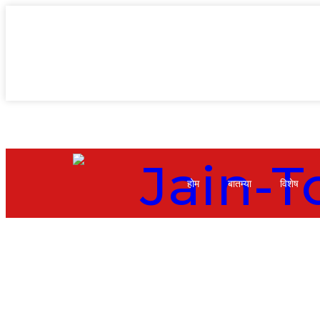
होम
बातम्या
विशेष