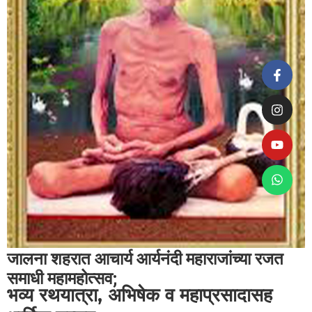
जालना शहरात आचार्य आर्यनंदी महाराजांच्या रजत
समाधी महामहोत्सव;
भव्य रथयात्रा, अभिषेक व महाप्रसादासह