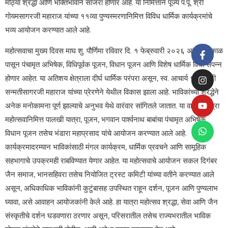
मोठ्या श्रद्धा आणि भक्तिभावाने साजरा होणार आहे. या निमित्ताने पूज्य प.पू. श्री
गोयमसागरजी महाराज यांच्या ११व्या पुण्यस्मरणानिमित्त विविध धार्मिक कार्यक्रमांचे
भव्य आयोजन करण्यात आले आहे.
महोत्सवाचा मुख्य दिवस माघ शु. पौर्णिमा रविवार दि. १ फेब्रुवारी २०२६ असून, सकाळ
पासून पंचामृत अभिषेक, विधिपूर्वक पूजन, विधान पूजन आणि विशेष धार्मिक विधी संपन्न
होणार आहेत. या अतिशय क्षेत्राला दीर्घ धार्मिक परंपरा असून, स्व. आचार्य १०८ श्री
सन्मतीसागरजी महाराज यांच्या प्रेरणेने येथील विकास झाला आहे. भाविकांच्या श्रद्धेने
अनेक मनोकामना पूर्ण झाल्याचे अनुभव येथे वारंवार सांगितले जातात. या वार्षिक यात्रा
महोत्सवानिमित्त पालखी यात्रा, पूजन, भगवान पार्श्वनाथ बाबांचा पंचामृत अभिषेक,
विधान पूजन तसेच भंडारा महाप्रसाद यांचे आयोजन करण्यात आले आहे.
कार्यक्रमादरम्यान भाविकांसाठी मंगल कार्यक्रम, धार्मिक प्रवचने आणि सामूहिक
सहभागाचे उपक्रमही राबविण्यात येणार आहेत. या महोत्सवाचे आयोजन सकल दिगंबर
जैन समाज, भानसहिवरा तसेच नियोजित ट्रस्ट कमिटी यांच्या वतीने करण्यात आले
असून, अधिकाधिक भाविकांनी कुटुंबासह उपस्थित राहून दर्शन, पूजन आणि पुण्यलाभ
घ्यावा, असे आवाहन आयोजकांनी केले आहे. हा यात्रा महोत्सव श्रद्धा, सेवा आणि जैन
संस्कृतीचे दर्शन घडवणारा ठरणार असून, परिसरातील तसेच राज्यभरातील भाविक