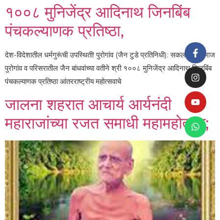
१००८ मुनिजेंद्र आदिनाथ जिनबिंब
पंचकल्याणक प्रतिष्ठा,
देश-विदेशातील धर्मगुरूंची उपस्थिती! पुरोगांव (जैन टुडे प्रतिनिधी): सकल जैन समाज
पुरोगांव व परिसरातील जैन बांधवांच्या वतीने श्री १००८ मुनिजेंद्र आदिनाथ जिनबिंब
पंचकल्याणक प्रतिष्ठा आंतरराष्ट्रीय महोत्सवाचे
जालना शहरात आचार्य आर्यनंदी
महाराजांच्या रजत समाधी महामहोत्सव;