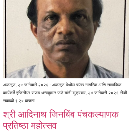
अकलूज, २४ जानेवारी २०२६ : अकलूज येथील ज्येष्ठ नागरिक आणि सामाजिक
कार्यकर्ते इंजिनीयर संजय धन्यकुमार फडे यांनी शुक्रवार, २४ जानेवारी २०२६ रोजी
सकाळी ९.२० वाजता
श्री आदिनाथ जिनबिंब पंचकल्याणक
प्रतिष्ठा महोत्सव