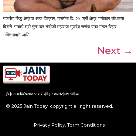
गजपंता सिद्ध क्षेत्रात आज विश्राम, गजपंता दि. २४ श्री क्षेत्र णमोकार तीर्थाच्या
दिशेने आचार्य श्री गुणभद्र नंदीजी महाराज गुरुदेव ससंघ यांचा मंगल विहार
भक्तिभावाने आणि
Next
→
होम
बातम्या
विशेष
आंतरराष्ट्रीय
विहार अपडेट
राशी भविष्य
© 2025 Jain Today copyright all right reserved.
. Privacy Policy
. Term Conditions