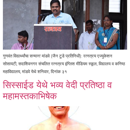
गुणवंत विद्यार्थ्यांचा सन्मान! मांडवे (जैन टुडे प्रतिनिधी): रत्नत्रय एज्युकेशन
सोसायटी, सदाशिवनगर संचलित रत्नत्रय इंग्लिश मीडियम स्कूल, विद्यालय व कनिष्ठ
महाविद्यालय, मांडवे येथे शनिवार, दिनांक ३१
सिस्साईड येथे भव्य वेदी प्रतिष्ठा व
महामस्तकाभिषेक