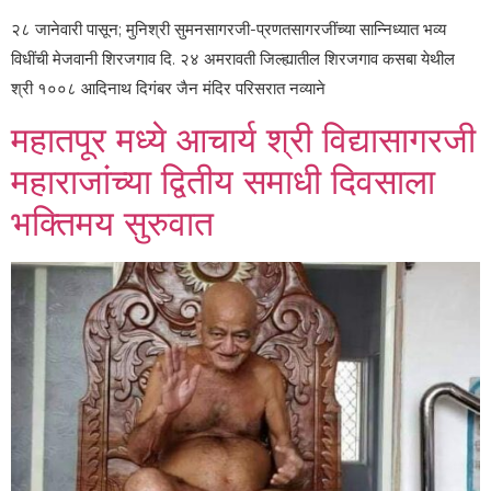
२८ जानेवारी पासून; मुनिश्री सुमनसागरजी-प्रणतसागरजींच्या सान्निध्यात भव्य
विधींची मेजवानी शिरजगाव दि. २४ अमरावती जिल्ह्यातील शिरजगाव कसबा येथील
श्री १००८ आदिनाथ दिगंबर जैन मंदिर परिसरात नव्याने
महातपूर मध्ये आचार्य श्री विद्यासागरजी
महाराजांच्या द्वितीय समाधी दिवसाला
भक्तिमय सुरुवात