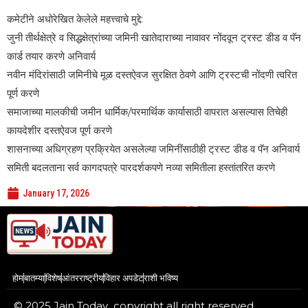
कमेटीने अधोरेखित केलेले महत्त्वाचे मुद्दे:
जुनी तीर्थक्षेत्रे व सिद्धक्षेत्रांच्या जमिनी खातेदाराच्या नावावर नोंदवून ट्रस्ट डीड व पॅन
कार्ड तयार करणे अनिवार्य
नवीन मंदिरांसाठी जमिनीचे मूळ दस्तऐवज सुरक्षित ठेवणे आणि ट्रस्टची नोंदणी त्वरित
पूर्ण करणे
समाजाच्या मालकीची जमीन धार्मिक/परमार्थिक कार्यासाठी वापरात असल्यास तिचेही
कायदेशीर दस्तऐवज पूर्ण करणे
शासनाच्या अधिग्रहण प्रक्रियेत असलेल्या जमिनींसाठीही ट्रस्ट डीड व पॅन अनिवार्य
समिती बदलताना सर्व कागदपत्रे पारदर्शकपणे नव्या समितीला हस्तांतरित करणे
January 17, 2026
होम
बातम्या
विशेष
आंतरराष्ट्रीय
विहार अपडेट
राशी भविष्य
© 2025 Jain Today copyright all right reserved.