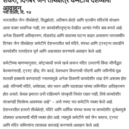
शकते; दिगंबर जैन तीर्थक्षेत्र कमेटीचे देशव्यापी
आवाहन
नवी दिल्ली, दि. १७
भारतातील जैन तीर्थक्षेत्रे, सिद्धक्षेत्रे, अतिशय क्षेत्रे आणि प्राचीन मंदिरांचे संरक्षण
आता फक्त भावनिक नाही, तर कायदेशीरदृष्ट्या देखील अत्यंत गंभीर बाब बनले आहे.
अनेक ठिकाणी अतिक्रमण, तोडफोड आणि वादाच्या घटना वाढत असताना भारतवर्षीय
दिगंबर जैन तीर्थक्षेत्र कमेटीने देशभरातील सर्व मंदिरे, संस्था आणि ट्रस्ट्ना तातडीने
कायदेशीर दस्तऐवज पूर्ण आणि अद्ययावत करण्याचे आवाहन केले आहे.
कमेटीच्या म्हणण्यानुसार, कोट्यवधी रुपये खर्च करून मंदिर उभारणी किंवा जीर्णोद्धार
केल्यानंतरही, ट्रस्ट डीड, पॅन कार्ड, देवस्थान विभागाची नोंदणी आणि जमिनीचे मूळ
मालकी हक्काचे कागदपत्रे नसल्यामुळे अनेक ठिकाणी कायदेशीर लढा देणे अशक्य होत
आहे. परिणामी मंदिरे, धर्मशाळा, संत भवन आणि पाठशाळा यांच्या जमिनींवर अतिक्रमण
होत असते. केवळ इमारत उभी राहिल्याने संस्कृती जिवंत राहत नाही, तिचे कायदेशीर
संरक्षणही तितकेच आवश्यक आहे” – असे स्पष्ट मत कमेटीने व्यक्त केले आहे.
देशभरातील हजारो तीर्थक्षेत्रे, मंदिरे आणि धार्मिक संस्था सध्या या कायदेशीर दुर्लक्षामुळे
धोक्यात असल्याची भीती व्यक्त होत आहे. त्यामुळे कमेटीने सर्व जैन समाज, ट्रस्ट
आणि मंदिर समित्यांना तात्काळ कारवाई करण्याचे आवाहन केले आहे.