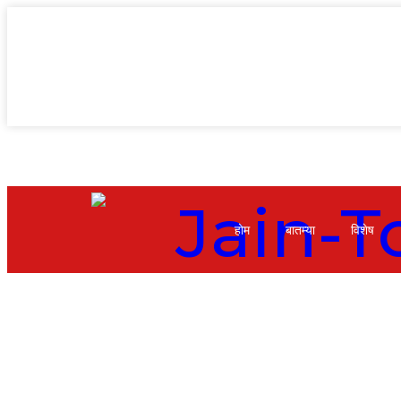
होम
बातम्या
विशेष