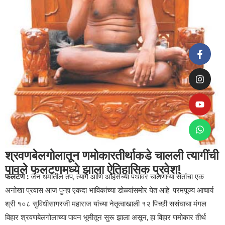
श्रवणबेलगोलातून णमोकारतीर्थाकडे चालली त्यागींची
पावले फलटणमध्ये झाला ऐतिहासिक प्रवेश!
फलटण :
जैन धर्मातील तप, त्याग आणि अहिंसेच्या पथावर चालणाऱ्या संतांचा एक
अनोखा प्रवास आज पुन्हा एकदा भाविकांच्या डोळ्यांसमोर येत आहे. परमपूज्य आचार्य
श्री १०८ सुविधीसागरजी महाराज यांच्या नेतृत्वाखाली १२ पिच्छी ससंघाचा मंगल
विहार श्रवणबेलगोलाच्या पावन भूमीतून सुरू झाला असून, हा विहार णमोकार तीर्थ