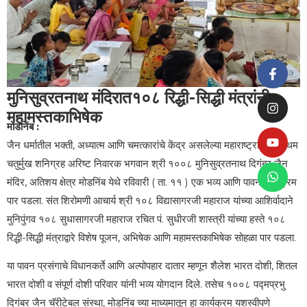
मुनिसुव्रतनाथ मंदिरात१०८ रिद्धी-सिद्धी मंत्रांनी
महामस्तकाभिषेक
मोडनिंब :
जैन धर्मातील भक्ती, अध्यात्म आणि चमत्कारांचे केंद्र असलेल्या महाराष्ट्रातील प्रथम
चतुर्मुख शनिग्रह अरिष्ट निवारक भगवान श्री १००८ मुनिसुव्रतनाथ दिगंबर जैन
मंदिर, अतिशय क्षेत्र मोडनिंब येथे रविवारी ( ता. ११ ) एक भव्य आणि पावन कार्यक्रम
पार पडला. संत शिरोमणी आचार्य श्री १०८ विद्यासागरजी महाराज यांच्या आशिर्वादाने
मुनिपुंगव १०८ सुधासागरजी महाराज रचित पं. सुधीरजी शास्त्री यांच्या हस्ते १०८
रिद्धी-सिद्धी मंत्राद्वारे विशेष पूजन, अभिषेक आणि महामस्तकाभिषेक सोहळा पार पडला.
या पावन प्रसंगाचे विधानकर्ते आणि अल्पोपहार दातार म्हणून शैलेश भारत दोशी, शितल
भारत दोशी व संपूर्ण दोशी परिवार यांनी भव्य योगदान दिले. तसेच १००८ पद्मप्रभु
दिगंबर जैन चॅरीटेबल संस्था, मोडनिंब च्या माध्यमातून हा कार्यक्रम यशस्वीपणे