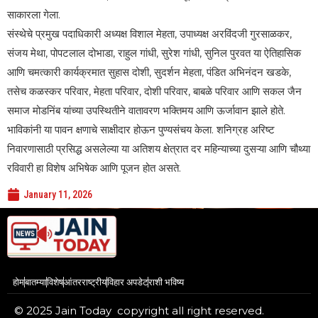
साकारला गेला.
संस्थेचे प्रमुख पदाधिकारी अध्यक्ष विशाल मेहता, उपाध्यक्ष अरविंदजी गुरसाळकर,
संजय मेथा, पोपटलाल दोभाडा, राहुल गांधी, सुरेश गांधी, सुनिल पुरवत या ऐतिहासिक
आणि चमत्कारी कार्यक्रमात सुहास दोशी, सुदर्शन मेहता, पंडित अभिनंदन खडके,
तसेच कळस्कर परिवार, मेहता परिवार, दोशी परिवार, बाबळे परिवार आणि सकल जैन
समाज मोडनिंब यांच्या उपस्थितीने वातावरण भक्तिमय आणि ऊर्जावान झाले होते.
भाविकांनी या पावन क्षणाचे साक्षीदार होऊन पुण्यसंचय केला. शनिग्रह अरिष्ट
निवारणासाठी प्रसिद्ध असलेल्या या अतिशय क्षेत्रात दर महिन्याच्या दुसऱ्या आणि चौथ्या
रविवारी हा विशेष अभिषेक आणि पूजन होत असते.
January 11, 2026
होम
बातम्या
विशेष
आंतरराष्ट्रीय
विहार अपडेट
राशी भविष्य
© 2025 Jain Today copyright all right reserved.