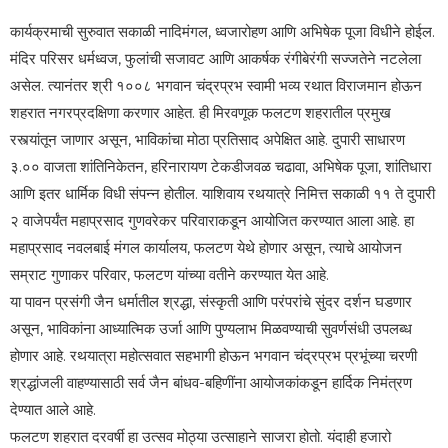
कार्यक्रमाची सुरुवात सकाळी नादिमंगल, ध्वजारोहण आणि अभिषेक पूजा विधीने होईल.
मंदिर परिसर धर्मध्वज, फुलांची सजावट आणि आकर्षक रंगीबेरंगी सज्जतेने नटलेला
असेल. त्यानंतर श्री १००८ भगवान चंद्रप्रभ स्वामी भव्य रथात विराजमान होऊन
शहरात नगरप्रदक्षिणा करणार आहेत. ही मिरवणूक फलटण शहरातील प्रमुख
रस्त्यांतून जाणार असून, भाविकांचा मोठा प्रतिसाद अपेक्षित आहे. दुपारी साधारण
३.०० वाजता शांतिनिकेतन, हरिनारायण टेकडीजवळ चढावा, अभिषेक पूजा, शांतिधारा
आणि इतर धार्मिक विधी संपन्न होतील. याशिवाय रथयात्रे निमित्त सकाळी ११ ते दुपारी
२ वाजेपर्यंत महाप्रसाद गुणवरेकर परिवाराकडून आयोजित करण्यात आला आहे. हा
महाप्रसाद नवलबाई मंगल कार्यालय, फलटण येथे होणार असून, त्याचे आयोजन
सम्राट गुणाकर परिवार, फलटण यांच्या वतीने करण्यात येत आहे.
या पावन प्रसंगी जैन धर्मातील श्रद्धा, संस्कृती आणि परंपरांचे सुंदर दर्शन घडणार
असून, भाविकांना आध्यात्मिक उर्जा आणि पुण्यलाभ मिळवण्याची सुवर्णसंधी उपलब्ध
होणार आहे. रथयात्रा महोत्सवात सहभागी होऊन भगवान चंद्रप्रभ प्रभूंच्या चरणी
श्रद्धांजली वाहण्यासाठी सर्व जैन बांधव-बहिणींना आयोजकांकडून हार्दिक निमंत्रण
देण्यात आले आहे.
फलटण शहरात दरवर्षी हा उत्सव मोठ्या उत्साहाने साजरा होतो. यंदाही हजारो