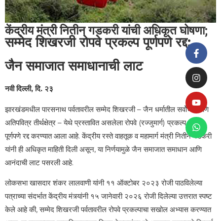
केंद्रीय मंत्री नितीन गडकरी यांची अधिकृत घोषणा;
सम्मेद शिखरजी रोपवे प्रकल्प पूर्णपणे रद्द;
जैन समाजात समाधानाची लाट
नवी दिल्ली, दि. २३
झारखंडमधील पारसनाथ पर्वतावरील सम्मेद शिखरजी – जैन धर्मातील सर्वोच्च आणि
अतिपवित्र तीर्थक्षेत्र – येथे प्रस्तावित असलेला रोपवे (रज्जुमार्ग) प्रकल्प आता
पूर्णपणे रद्द करण्यात आला आहे. केंद्रीय रस्ते वाहतूक व महामार्ग मंत्री नितीन गडकरी
यांनी ही अधिकृत माहिती दिली असून, या निर्णयामुळे जैन समाजात समाधान आणि
आनंदाची लाट पसरली आहे.
लोकसभा खासदार शंकर लालवाणी यांनी ११ ऑक्टोबर २०२३ रोजी पाठविलेल्या
पत्राच्या संदर्भात केंद्रीय मंत्र्यांनी १५ जानेवारी २०२६ रोजी दिलेल्या उत्तरात स्पष्ट
केले आहे की, सम्मेद शिखरजी पर्वतावरील रोपवे प्रकल्पाचा सखोल अभ्यास करण्यात