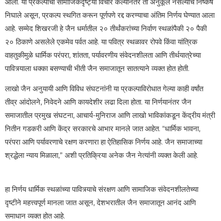
आला. या प्रकल्पाचा सामाजिकदृष्ट्या विचार केल्यानंतर तो अनुकूल नसल्याचे निष्कर्ष
निघाले असून, प्रकल्प स्थगित करून पूर्णपणे रद्द करण्याचा अंतिम निर्णय घेण्यात आला
आहे. सम्मेद शिखरजी हे जैन धर्मातील २० तीर्थंकरांच्या निर्वाण स्थळांपैकी २० पैकी
२० ठिकाणे असलेले एकमेव पर्वत आहे. या पवित्र स्थळावर रोपवे किंवा यांत्रिक
वाहतुकीमुळे धार्मिक परंपरा, शांतता, पर्यावरणीय संवेदनशीलता आणि तीर्थयात्रेच्या
पावित्र्याला धक्का बसण्याची भीती जैन समाजातून सातत्याने व्यक्त होत होती.
लाखो जैन अनुयायी आणि विविध संघटनांनी या प्रकल्पाविरोधात गेल्या काही वर्षांत
तीव्र आंदोलने, निवेदने आणि कायदेशीर लढा दिला होता. या निर्णयानंतर जैन
समाजातील प्रमुख संघटना, आचार्य-मुनिराज आणि लाखो भाविकांकडून केंद्रीय मंत्री
नितीन गडकरी आणि केंद्र सरकारचे आभार मानले जात आहेत. “धार्मिक भावना,
परंपरा आणि पर्यावरणाचे रक्षण करणारा हा ऐतिहासिक निर्णय आहे. जैन समाजाच्या
श्रद्धेला न्याय मिळाला,” अशी प्रतिक्रिया अनेक जैन नेत्यांनी व्यक्त केली आहे.
हा निर्णय धार्मिक स्थळांच्या पावित्र्याचे संरक्षण आणि सामाजिक संवेदनशीलतेच्या
दृष्टीने महत्त्वपूर्ण मानला जात असून, देशभरातील जैन समाजातून आनंद आणि
समाधान व्यक्त होत आहे.