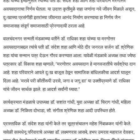
शहा यांच्या इच्छेनुसार त्यांच्या पती डॉ. संदेश शहा आणि शहा परिवाराने मरणोत्तर
अवयवदानाचा निर्णय घेतला. या उदात्त कृतीमुळे सहा जणांना नवे जीवन मिळाले असून,
दुःखाच्या प्रसंगीही इतरांच्या जीवनात आनंद निर्माण करण्याचा हा निर्णय जैन
समाजासह संपूर्ण समाजासाठी प्रेरणादायी ठरला आहे.
वालचंदनगर सन्मती मंडळाच्या वतीने डॉ. राधिका शहा यांच्या या मरणोत्तर
अवयवदानाबद्दल त्यांचे पती डॉ. संदेश शहा आणि मोठे दीर जनरल सर्जन डॉ. श्रेणिक
शहा यांचा सन्मान पत्र देऊन गौरव करण्यात आला. यावेळी मंडळाचे अध्यक्ष तथा ज्येष्ठ
पत्रकार डॉ. विकास शहा म्हणाले, “मरणोत्तर अवयवदान हे मानवजातीचे सर्वश्रेष्ठ दान
आहे. शहा परिवाराने आपले दुःख बाजूस ठेवून सामाजिक बांधिलकीचा आदर्श घालून
दिला आहे. ‘मरावे परी कीर्तीरूपी उरावे, जगा व जगू द्या’ या उक्तीप्रमाणे डॉ. राधिका
यांचे जीवन सार्थक झाले. हा आदर्श सर्वांनी घ्यावा.”
कार्यक्रमात मंडळाचे उपाध्यक्ष डॉ. सशांत गांधी, युवा अध्यक्ष डॉ. चिराग गांधी, महिला
अध्यक्ष डॉ. निकिता दोभाडा, सौ. संगीता श्रेणिक शहा आदी उपस्थित होते.
प्रास्ताविक डॉ. संदेश शहा यांनी केले तर सूत्रसंचालन महेश निंबाळकर यांनी केले.
यावेळी कामधेनू परिवाराचे अध्यक्ष डॉ. लक्ष्मणराव आसबे, हभप उमराव महाराज देवकर,