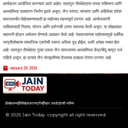
कार्यक्रम आयोजित करण्यात आले आहेत. पदमपुरा तीर्थक्षेत्रात सध्या भक्तिमय आणि
आध्यात्मिक वातावरण निर्माण झाले असून, जैन परंपरा, संस्कार आणि अहिंसेचा संदेश
समाजापर्यंत पोहोचवण्यासाठी हा महोत्सव महत्त्वपूर्ण ठरणार आहे. आयोजकांनी
भाविकांसाठी निवास, भोजन आणि दर्शनाची उत्तम व्यवस्था केली असून, या सोहळ्यात
सहभागी होऊन धर्मलाभ घेण्याचे आवाहन केले आहे. पंचकल्याणक महोत्सवामुळे धार्मिक
जागृतीसोबतच सामाजिक एकतेची भावना अधिक दृढ होईल, अशी अपेक्षा व्यक्त होत
आहे. पदमपुरा तीर्थक्षेत्र पुन्हा एकदा जैन समाजाच्या आध्यात्मिक केंद्रबिंदू म्हणून उभे
राहिले असून, हा उत्सव जैन संस्कृतीच्या वैभवाचा दाखला देणारा ठरणार आहे.
January 20, 2026
होम
बातम्या
विशेष
आंतरराष्ट्रीय
विहार अपडेट
राशी भविष्य
© 2025 Jain Today copyright all right reserved.