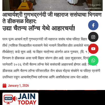
आचार्यश्री गुणभद्रनंदी जी महाराज ससंघाचा भिगवण
ते डीकसळ विहार:
उद्या चैतन्य लॉन्च येथे आहारचर्या!
परम पूज्य आचार्य श्री गुणभद्रनंदी जी महाराज ससंघ यांचा पवित्र विहार णमोकार
तीर्थ (नाशिक जिल्ह्यातील मलासाने येथे नव्याने विकसित होत असलेले भव्य जैन
तीर्थक्षेत्र) कडे सुरू आहे. या विहार यात्रेच्या अंतर्गत आज गुरुवार, (दि. १ ) रोजी
भिगवण ते डीकसळ असा पायी विहार संपन्न होत आहे. उद्या शुक्रवार, दिनांक २
जानेवारी २०२६ रोजी चैतन्य लॉन्स येथे ससंघाची आहारचर्या होणार आहे. भिगवण,
डीकसळ आणि चैतन्य लॉन्स परिसरातील जैन बांधव मोठ्या संख्येने या पवित्र प्रसंगी
उपस्थित राहून आचार्यश्रींच्या दर्शनाचा आणि आशीर्वादाचा लाभ घेत आहेत.
January 1, 2026